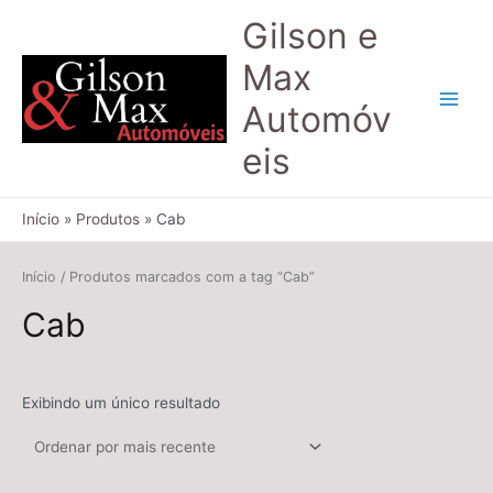
Gilson e
Max
Automóv
eis
Início
Produtos
Cab
Início
/ Produtos marcados com a tag “Cab”
Cab
Exibindo um único resultado